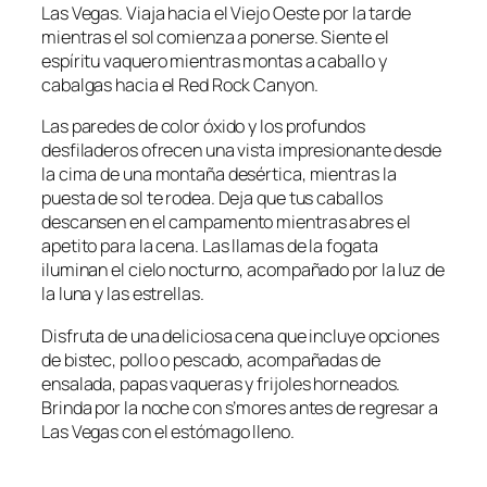
Las Vegas. Viaja hacia el Viejo Oeste por la tarde
mientras el sol comienza a ponerse. Siente el
espíritu vaquero mientras montas a caballo y
cabalgas hacia el Red Rock Canyon.
Las paredes de color óxido y los profundos
desfiladeros ofrecen una vista impresionante desde
la cima de una montaña desértica, mientras la
puesta de sol te rodea. Deja que tus caballos
descansen en el campamento mientras abres el
apetito para la cena. Las llamas de la fogata
iluminan el cielo nocturno, acompañado por la luz de
la luna y las estrellas.
Disfruta de una deliciosa cena que incluye opciones
de bistec, pollo o pescado, acompañadas de
ensalada, papas vaqueras y frijoles horneados.
Brinda por la noche con s’mores antes de regresar a
Las Vegas con el estómago lleno.