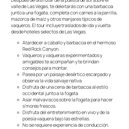
valle de Las Vegas, te deleitarás con una barbacoa
junto a una fogata, completa con carnes a la parrilla,
mazorca de maíz y otros manjares típicos de
vaqueros. El tour incluye traslados de ida y vuelta
desde hoteles selectos de Las Vegas.
Atardecer a caballo y barbacoa en el hermoso
Red Rock Canyon.
Vaqueros y vaqueras experimentados y
amigables te acompañan y te brindan
consejos para montar.
Pasea por un paisaje desértico escarpado y
observa la vida salvaje nativa
Disfruta de una cena de barbacoa al estilo
occidental junto a la fogata.
Asar malvaviscos sobre la fogata para hacer
s’mores frescos.
Disfruta del entretenimiento en vivo y de la
poesía vaquera bajo las estrellas.
No se requiere experiencia de conducción.