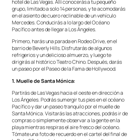
hotel de Las Vegas. Allí conocerás a tu pequeño
grupo, limitado a solo 14 personas, y te acomodarás
en el asiento de cuero reclinable de un vehículo
Mercedes. Conducirás a lo largo del Océano
Pacífico antes de llegar a Los Ángeles.
Primero, harás una parada en Rodeo Drive, en el
barrio de Beverly Hills. Disfrutarás de algunos
refrigerios y un delicioso almuerzo, y luego te
dirigirás al histórico Teatro Chino. Después, darás
un paseo por el Paseo de la Fama de Hollywood.
1. Muelle de Santa Mónica:
Partirás de Las Vegas hacia el oeste en dirección a
Los Ángeles. Podrás sumergir tus pies en el océano
Pacífico y dar un paseo tranquilo por el muelle de
Santa Mónica. Visitarás las atracciones, podrás ir de
compras o simplemente observar a la gente en la
playa mientras respiras el aire fresco del océano.
Tómate una foto de recuerdo en el cartel del final de