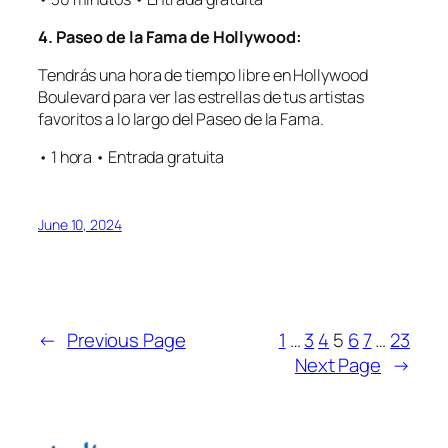
4. Paseo de la Fama de Hollywood:
Tendrás una hora de tiempo libre en Hollywood
Boulevard para ver las estrellas de tus artistas
favoritos a lo largo del Paseo de la Fama.
• 1 hora • Entrada gratuita
June 10, 2024
←
Previous Page
1
…
3
4
5
6
7
…
23
Next Page
→