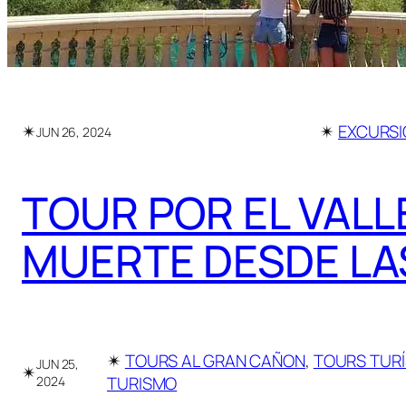
✴︎
✴︎
EXCURSI
JUN 26, 2024
TOUR POR EL VALL
MUERTE DESDE LA
✴︎
TOURS AL GRAN CAÑON
, 
TOURS TURÍ
JUN 25,
✴︎
TURISMO
2024