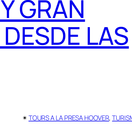
 Y GRAN
 DESDE LAS
✴︎
TOURS A LA PRESA HOOVER
, 
TURIS