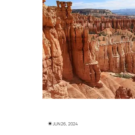
✴︎
JUN 26, 2024