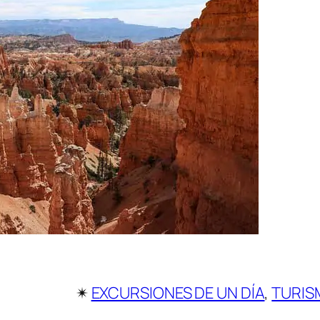
✴︎
EXCURSIONES DE UN DÍA
, 
TURIS