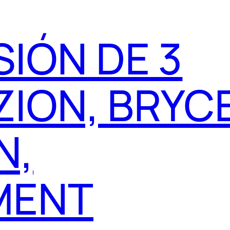
IÓN DE 3
 ZION, BRYC
N,
MENT