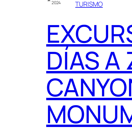
2024
TURISMO
EXCURS
DÍAS A
CANYO
MONU