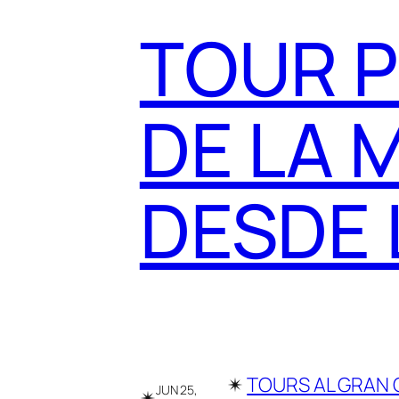
TOUR P
DE LA 
DESDE 
✴︎
TOURS AL GRAN
JUN 25,
✴︎