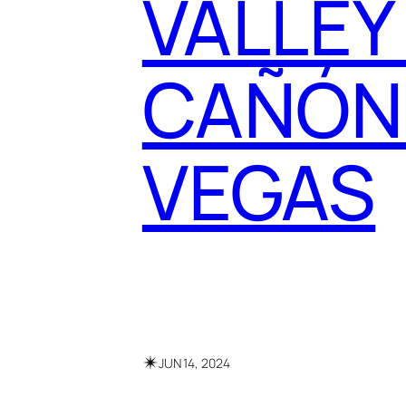
VALLEY
CAÑÓN
VEGAS
✴︎
JUN 14, 2024