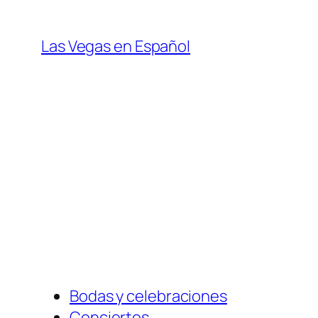
Skip
to
Las Vegas en Español
content
Bodas y celebraciones
Conciertos