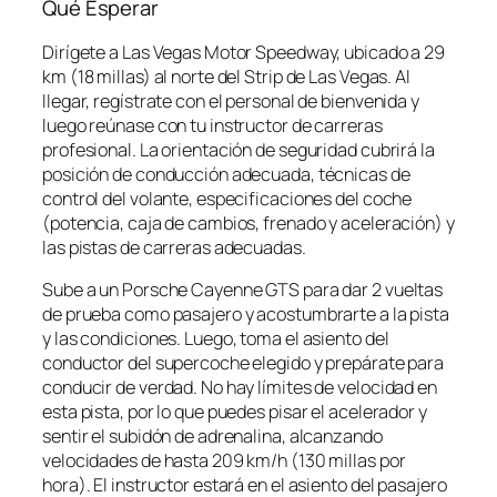
Qué Esperar
Dirígete a Las Vegas Motor Speedway, ubicado a 29
km (18 millas) al norte del Strip de Las Vegas. Al
llegar, regístrate con el personal de bienvenida y
luego reúnase con tu instructor de carreras
profesional. La orientación de seguridad cubrirá la
posición de conducción adecuada, técnicas de
control del volante, especificaciones del coche
(potencia, caja de cambios, frenado y aceleración) y
las pistas de carreras adecuadas.
Sube a un Porsche Cayenne GTS para dar 2 vueltas
de prueba como pasajero y acostumbrarte a la pista
y las condiciones. Luego, toma el asiento del
conductor del supercoche elegido y prepárate para
conducir de verdad. No hay límites de velocidad en
esta pista, por lo que puedes pisar el acelerador y
sentir el subidón de adrenalina, alcanzando
velocidades de hasta 209 km/h (130 millas por
hora). El instructor estará en el asiento del pasajero