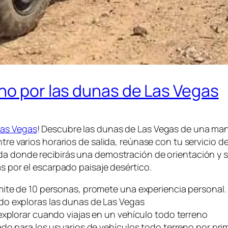
no por las dunas de Las Vegas
Las Vegas
! Descubre las dunas de Las Vegas de una man
tre varios horarios de salida, reúnase con tu servicio d
da donde recibirás una demostración de orientación y 
as por el escarpado paisaje desértico.
mite de 10 personas, promete una experiencia personal.
do exploras las dunas de Las Vegas
explorar cuando viajas en un vehículo todo terreno
ado para los usuarios de vehículos todo terreno por pri